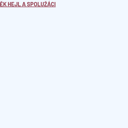
NĚK HEJL A SPOLUŽÁCI
í
lední