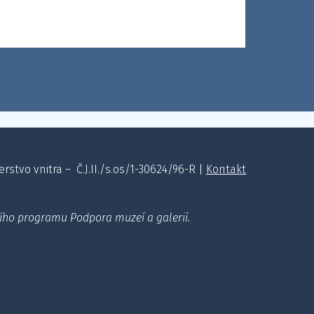
stvo vnitra – Č.J.II./s.os/1-30624/96-R |
Kontakt
ního programu Podpora muzeí a galerií.