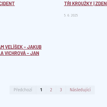
CCIDENT
TŘI KROUŽKY | ZDE
5. 6. 2025
M VELÍŠEK – JAKUB
A VICHROVÁ – JAN
Prvn
Pos
Předchozí
1
2
3
Následující