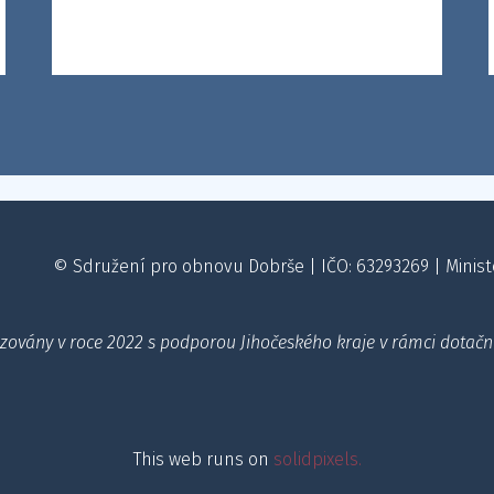
© Sdružení pro obnovu Dobrše | IČO: 63293269 | Minister
izovány v roce 2022 s podporou Jihočeského kraje v rámci dotač
This web runs on
solidpixels.