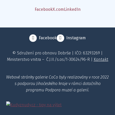
Facebook
X.com
LinkedIn
Facebook
Instagram
© Sdružení pro obnovu Dobrše | IČO: 63293269 |
Ministerstvo vnitra – Č.J.II./s.os/1-30624/96-R |
Kontakt
Webové stránky galerie CoCo byly realizovány v roce 2022
s podporou Jihočeského kraje v rámci dotačního
programu Podpora muzeí a galerií.