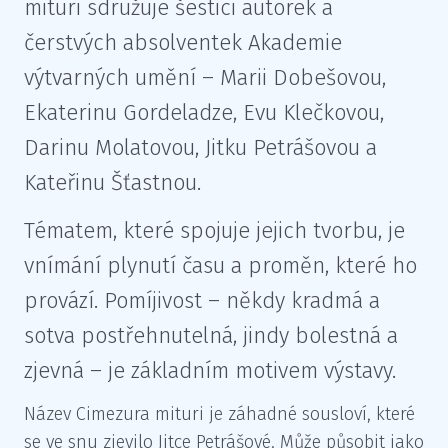
mituri sdružuje šestici autorek a
čerstvých absolventek Akademie
výtvarných umění – Marii Dobešovou,
Ekaterinu Gordeladze, Evu Klečkovou,
Darinu Molatovou, Jitku Petrášovou a
Kateřinu Šťastnou.
Tématem, které spojuje jejich tvorbu, je
vnímání plynutí času a proměn, které ho
provází. Pomíjivost – někdy kradmá a
sotva postřehnutelná, jindy bolestná a
zjevná – je základním motivem výstavy.
Název Cimezura mituri je záhadné sousloví, které
se ve snu zjevilo Jitce Petrášové. Může působit jako