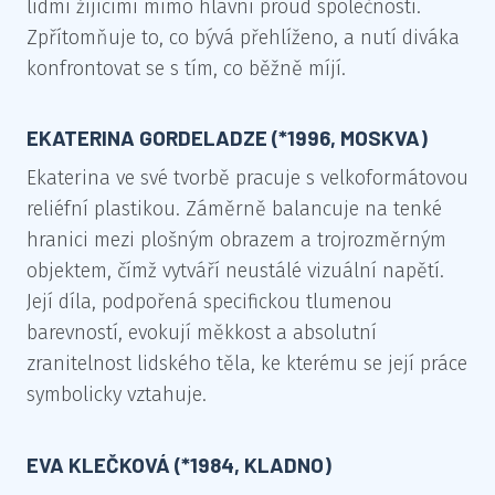
lidmi žijícími mimo hlavní proud společnosti.
Zpřítomňuje to, co bývá přehlíženo, a nutí diváka
konfrontovat se s tím, co běžně míjí.
EKATERINA GORDELADZE (*1996, MOSKVA)
Ekaterina ve své tvorbě pracuje s velkoformátovou
reliéfní plastikou. Záměrně balancuje na tenké
hranici mezi plošným obrazem a trojrozměrným
objektem, čímž vytváří neustálé vizuální napětí.
Její díla, podpořená specifickou tlumenou
barevností, evokují měkkost a absolutní
zranitelnost lidského těla, ke kterému se její práce
symbolicky vztahuje.
EVA KLEČKOVÁ (*1984, KLADNO)