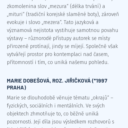
zkomolenina slov „mezura“ (délka trvání) a
„mituri“ (tradiční korejské slaměné boty), zároveň
evokuje i slovo „mezera“. Tato jazyková a
významová nejistota vystihuje samotnou povahu
výstavy – různorodé přístupy autorek se místy
přirozeně protínají, jindy se míjejí. Společně však
vytvářejí prostor pro kontemplaci nad časem,
přítomností i tím, co uniká našemu pohledu.
MARIE DOBEŠOVÁ, ROZ. JIŘIČKOVÁ (*1997
PRAHA)
Marie se dlouhodobě věnuje tématu „okrajů“ –
fyzických, sociálních i mentálních. Ve svých
objektech zhmotňuje to, co běžně uniká
pozornosti. Její díla jsou výsledkem rozhovorů s