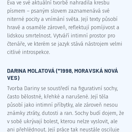
Eva ve své aktuální tvorbě nahradila kresbu
písmem – psaným slovem zaznamenává své
niterné pocity a vnímání světa. Její texty působí
hravě a osaměle zároveň, reflektují pomíjivost a
lidskou smrtelnost. Vytváří intimní prostor pro
čtenáře, ve kterém se jazyk stává nástrojem velmi
citlivé introspekce.
DARINA MOLATOVÁ (*1998, MORAVSKÁ NOVÁ
VES)
Tvorba Dariny se soustředí na figurativní sochy,
často bělostné, křehké a narušené. Její těla
působí jako intimní příbytky, ale zároveň nesou
známky ztráty, dutosti a ran. Sochy budí dojem, že
v sobě ukrývají bolest, kterou nelze vyslovit, ale
ani přehlédnout. Její práce tak neustále osciluje