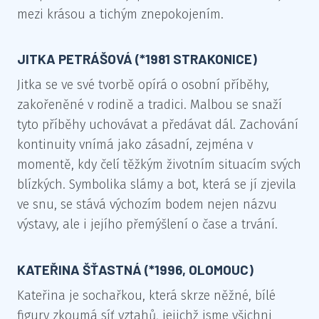
mezi krásou a tichým znepokojením.
JITKA PETRÁŠOVÁ (*1981 STRAKONICE)
Jitka se ve své tvorbě opírá o osobní příběhy,
zakořeněné v rodině a tradici. Malbou se snaží
tyto příběhy uchovávat a předávat dál. Zachování
kontinuity vnímá jako zásadní, zejména v
momentě, kdy čelí těžkým životním situacím svých
blízkých. Symbolika slámy a bot, která se jí zjevila
ve snu, se stává výchozím bodem nejen názvu
výstavy, ale i jejího přemýšlení o čase a trvání.
KATEŘINA ŠŤASTNÁ (*1996, OLOMOUC)
Kateřina je sochařkou, která skrze něžné, bílé
figury zkoumá síť vztahů, jejichž jsme všichni